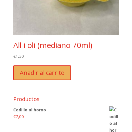
All i oli (mediano 70ml)
€
1,30
Añadir al carrito
Productos
Codillo al horno
€
7,00