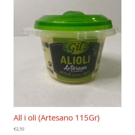
All i oli (Artesano 115Gr)
€
2,50