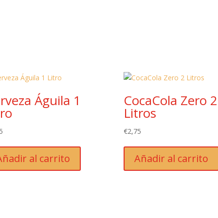
rveza Águila 1
CocaCola Zero 2
tro
Litros
5
€
2,75
Añadir al carrito
Añadir al carrito