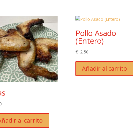
Pollo Asado
(Entero)
€
12,50
Añadir al carrito
as
0
Añadir al carrito